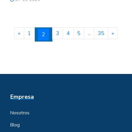
Anterior
Siguien
«
1
3
4
5
...
35
»
(actual)
2
Empresa
Nosotros
Blog