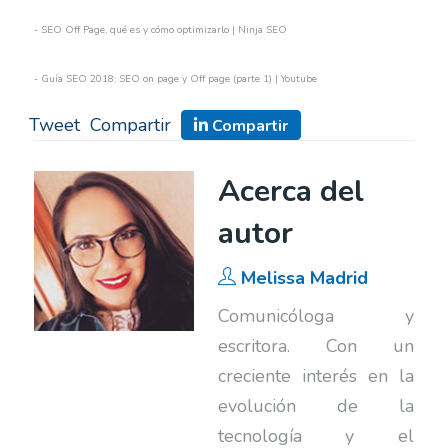
- SEO Off Page, qué es y cómo optimizarlo | Ninja SEO
- Guía SEO 2018: SEO on page y Off page (parte 1) | Youtube
Tweet
Compartir
Compartir
Acerca del
autor
Melissa Madrid
Comunicóloga y
escritora. Con un
creciente interés en la
evolución de la
tecnología y el