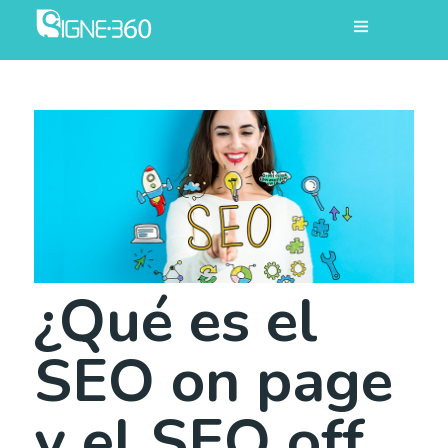
¿Qué es el
SEO on page
y el SEO off