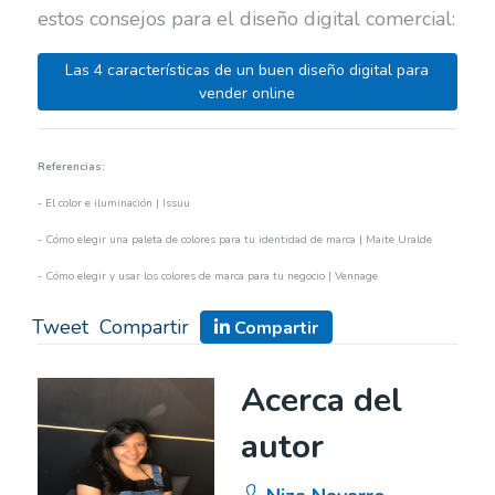
estos consejos para el diseño digital comercial:
Las 4 características de un buen diseño digital para
vender online
Referencias:
- El color e iluminación | Issuu
- Cómo elegir una paleta de colores para tu identidad de marca | Maite Uralde
- Cómo elegir y usar los colores de marca para tu negocio | Vennage
Tweet
Compartir
Compartir
Acerca del
autor