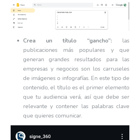
Crea un título
“gancho”:
las
publicaciones más populares y que
generan grandes resultados para las
empresas y negocios son los carruseles
de imágenes o infografías. En este tipo de
contenido, el título es el primer elemento
que tu audiencia verá, así que debe ser
relevante y contener las palabras clave
que quieres comunicar.