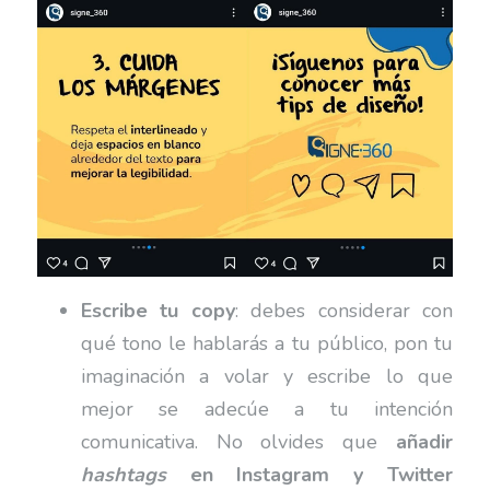
Escribe tu copy
: debes considerar con
qué tono le hablarás a tu público, pon tu
imaginación a volar y escribe lo que
mejor se adecúe a tu intención
comunicativa. No olvides que
añadir
hashtags
en Instagram y Twitter