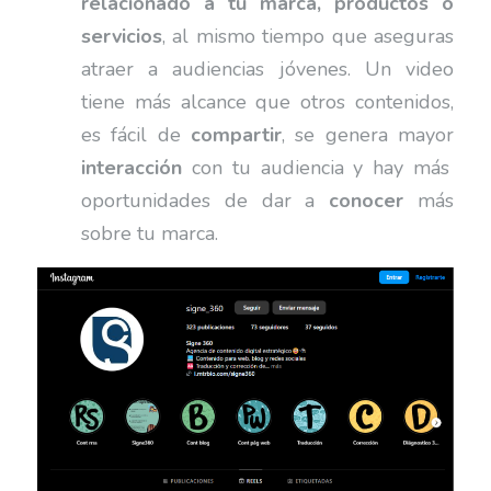
relacionado a tu marca, productos o
servicios
, al mismo tiempo que aseguras
atraer a audiencias jóvenes. Un video
tiene más alcance que otros contenidos,
es fácil de
compartir
, se genera mayor
interacción
con tu audiencia y hay más
oportunidades de dar a
conocer
más
sobre tu marca.