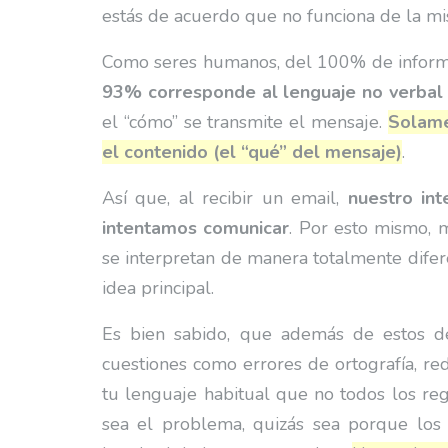
estás de acuerdo que no funciona de la mi
Como seres humanos, del 100% de informac
93% corresponde al lenguaje no verbal
el “cómo” se transmite el mensaje.
Solame
el contenido (el “qué” del mensaje)
.
Así que, al recibir un email,
nuestro in
intentamos comunicar
. Por esto mismo, 
se interpretan de manera totalmente difere
idea principal.
Es bien sabido, que además de estos de
cuestiones como errores de ortografía, re
tu lenguaje habitual que no todos los re
sea el problema, quizás sea porque los 