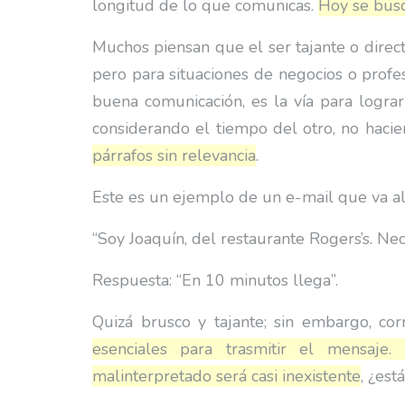
longitud de lo que comunicas.
Hoy se bus
Muchos piensan que el ser tajante o direc
pero para situaciones de negocios o profe
buena comunicación, es la vía para lograr
considerando el tiempo del otro, no hac
párrafos sin relevancia
.
Este es un ejemplo de un e-mail que va al
“Soy Joaquín, del restaurante Rogers’s. Nece
Respuesta: “En 10 minutos llega”.
Quizá brusco y tajante; sin embargo, cor
esenciales para trasmitir el mensaje
malinterpretado será casi inexistente
, ¿est