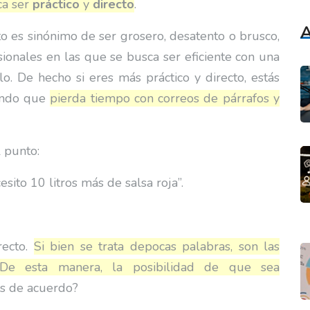
ca ser
práctico
y
directo
.
A
to es sinónimo de ser grosero, desatento o brusco,
sionales en las que se busca ser eficiente con una
lo. De hecho si eres más práctico y directo, estás
iendo que
pierda tiempo con correos de párrafos y
 punto:
sito 10 litros más de salsa roja”.
recto.
Si bien se trata depocas palabras, son las
. De esta manera, la posibilidad de que sea
ás de acuerdo?