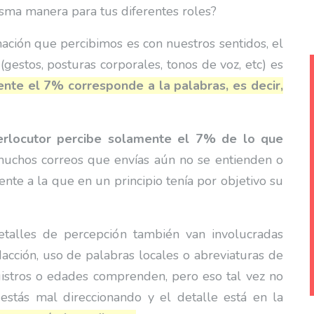
sma manera para tus diferentes roles?
ión que percibimos es con nuestros sentidos, el
(gestos, posturas corporales, tonos de voz, etc) es
nte el 7% corresponde a la palabras, es decir,
terlocutor percibe solamente el 7% de lo que
muchos correos que envías aún no se entienden o
nte a la que en un principio tenía por objetivo su
talles de percepción también van involucradas
dacción, uso de palabras locales o abreviaturas de
gistros o edades comprenden, pero eso tal vez no
estás mal direccionando y el detalle está en la