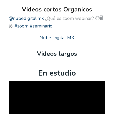
Videos cortos Organicos
@nubedigital.mx
¿Qué es zoom webinar? 🧐🖥️
🎤
#zoom
#seminario
Nube Digital MX
Videos largos
En estudio