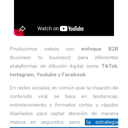
Producimos videos con
enfoque B2B
(business to business) para diferentes
plataformas de difusión digital como
TikTok,
Instagram, Youtube y Facebook
.
En redes sociales, es común que la creación de
contenido viral se basa en tendencias,
entretenimiento y formatos cortos y rápidos
diseñados para captar atención de manera
masiva en segundos, pero
la estrategia